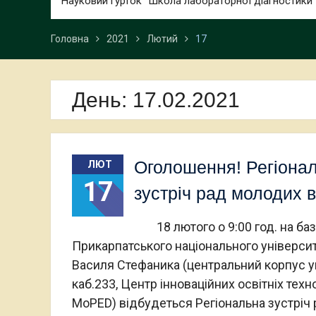
Науковий гурток “Школа лабораторної діагностики”
Головна
2021
Лютий
17
День:
17.02.2021
Оголошення! Регіона
ЛЮТ
17
зустріч рад молодих 
18 лютого о 9:00 год. на баз
Прикарпатського національного університ
Василя Стефаника (центральний корпус у
каб.233, Центр інноваційних освітніх техн
MoPED) відбудеться Регіональна зустріч