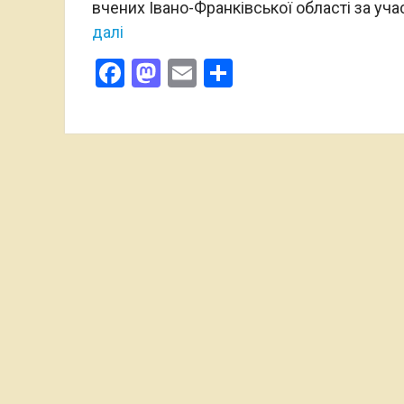
вчених Івано-Франківської області за уч
далі
Facebook
Mastodon
Email
Поділитися