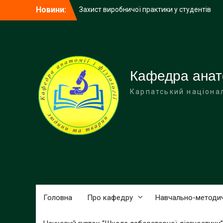
Захист виробничої практики у студентів
Перейти
Новини:
заочного відділення групи БЛД3-3ст
до
Профоорієнтаційна зустріч з
вмісту
випускниками 11 класу Івано-
Франківського спортивного ліцею Івано-
Франківської обласної ради
Кафедра анатом
Карпатський націона
Головна
Про кафедру
Навчально-методи