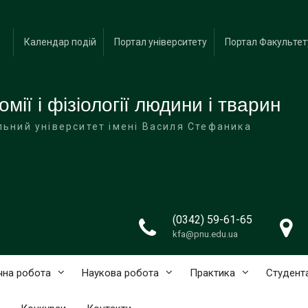
Календар подій
Портал університету
Портал Факультет
ії і фізіології людини і тварин
льний університет імені Василя Стефаника
(0342) 59-61-65
kfa@pnu.edu.ua
чна робота
Наукова робота
Практика
Студент