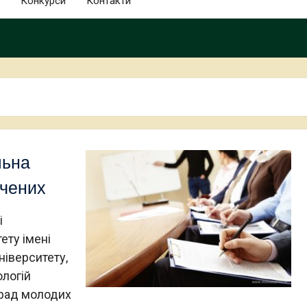
Конкурси
Контакти
льна
вчених
і
ету імені
ніверситету,
ологій
 рад молодих