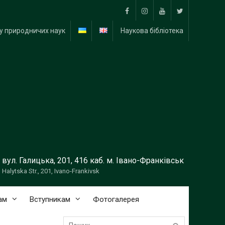
Facebook
Instagram
YouTube
Тwitter
у природничих наук
Наукова бібліотека
вул. Галицька, 201, 416 каб. м. Івано-Франківськ
Halytska Str., 201, Ivano-Frankivsk
ам
Вступникам
Фотогалерея
Пошук: