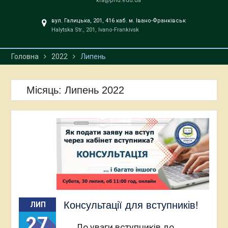
kfa@pnu.edu.ua
вул. Галицька, 201, 416 каб. м. Івано-Франківськ
Halytska Str., 201, Ivano-Frankivsk
Головна
2022
Липень
Місяць:
Липень 2022
Консультації для вступників!
ЛИП
27
До уваги вступників до