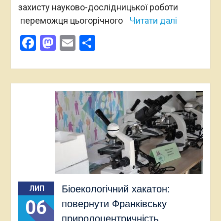
захисту науково-дослідницької роботи
переможця цьогорічного
Читати далі
Facebook
Mastodon
Email
Поділитися
Біоекологічний хакатон:
ЛИП
06
повернути Франківську
природоцентричність