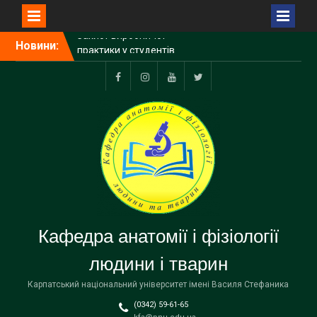
Перейти
Новини:
Профоорієнтаційна
до
зустріч з випускниками 11
вмісту
класу Івано-
Франківського
Facebook
Instagram
YouTube
Тwitter
спортивного ліцею Івано-
Франківської обласної
ради
Захист виробничої
практики у студентів
заочного відділення групи
БЛД3-3ст
Кафедра анатомії і фізіології
людини і тварин
Карпатський національний університет імені Василя Стефаника
(0342) 59-61-65