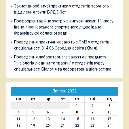
Захист виробничої практики у студентів заочного
відділення групи БЛД3-3ст
Профоорієнтаційна зустріч з випускниками 11 класу
Івано-Франківського спортивного ліцею Івано-
Франківської обласної ради
Проведення практичних занять з ОМЗ у студентів
спеціальності 014.06 Середня освіта (Хімія)
Проведення лабораторного заняття з предмету
“Фізіологія людини та тварин” у студентів курсу
спеціальності Біологія та лабораторна діагностика
Липень 2022
Пн
Вт
Ср
Чт
Пт
Сб
Нд
1
2
3
4
5
6
7
8
9
10
11
12
13
14
15
16
17
18
19
20
21
22
23
24