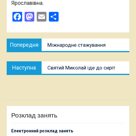
Ярославівна.
Facebook
Mastodon
Email
Поділитися
Навігація
Попередня
Попередня
Міжнародне стажування
записів
публікація:
Наступна
Наступна
Святий Миколай іде до сиріт
публікація:
Розклад занять
Електронний розклад занять