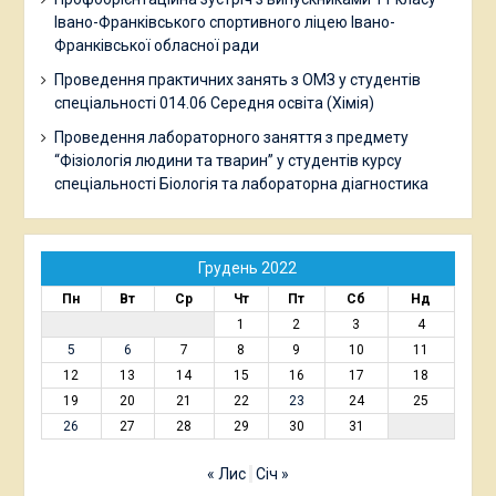
Івано-Франківського спортивного ліцею Івано-
Франківської обласної ради
Проведення практичних занять з ОМЗ у студентів
спеціальності 014.06 Середня освіта (Хімія)
Проведення лабораторного заняття з предмету
“Фізіологія людини та тварин” у студентів курсу
спеціальності Біологія та лабораторна діагностика
Грудень 2022
Пн
Вт
Ср
Чт
Пт
Сб
Нд
1
2
3
4
5
6
7
8
9
10
11
12
13
14
15
16
17
18
19
20
21
22
23
24
25
26
27
28
29
30
31
« Лис
Січ »