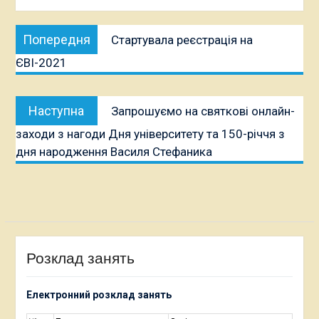
Навігація
Попередня
Попередня
Стартувала реєстрація на
записів
публікація:
ЄВІ-2021
Наступна
Наступна
Запрошуємо на святкові онлайн-
публікація:
заходи з нагоди Дня університету та 150-річчя з
дня народження Василя Стефаника
Розклад занять
Електронний розклад занять