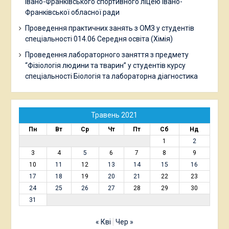
Івано-Франківського спортивного ліцею Івано-
Франківської обласної ради
Проведення практичних занять з ОМЗ у студентів
спеціальності 014.06 Середня освіта (Хімія)
Проведення лабораторного заняття з предмету
“Фізіологія людини та тварин” у студентів курсу
спеціальності Біологія та лабораторна діагностика
Травень 2021
Пн
Вт
Ср
Чт
Пт
Сб
Нд
1
2
3
4
5
6
7
8
9
10
11
12
13
14
15
16
17
18
19
20
21
22
23
24
25
26
27
28
29
30
31
« Кві
Чер »