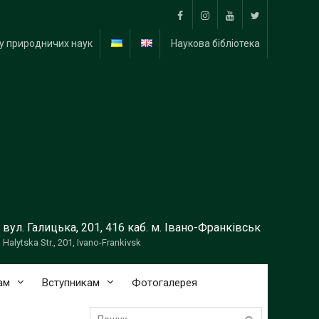
Facebook
Instagram
YouTube
Тwitter
у природничих наук
Наукова бібліотека
вул. Галицька, 201, 416 каб. м. Івано-Франківськ
Halytska Str., 201, Ivano-Frankivsk
ам
Вступникам
Фотогалерея
Пошук: