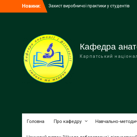
Перейти
Новини:
Захист виробничої практики у студентів
до
заочного відділення групи БЛД3-3ст
вмісту
Профоорієнтаційна зустріч з
випускниками 11 класу Івано-
Франківського спортивного ліцею Івано-
Франківської обласної ради
Кафедра анатом
Карпатський націона
Головна
Про кафедру
Навчально-методи