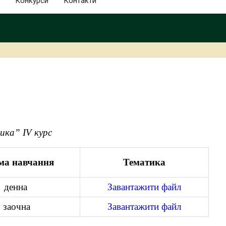
Конкурси
Контакти
ика” ІV курс
ма навчання
Тематика
денна
Завантажити файл
заочна
Завантажити файл