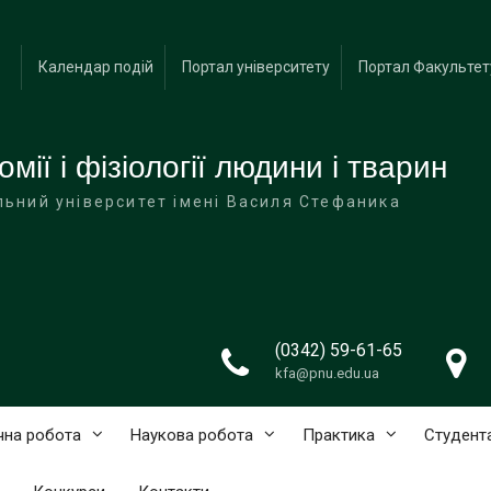
Календар подій
Портал університету
Портал Факультет
ії і фізіології людини і тварин
льний університет імені Василя Стефаника
(0342) 59-61-65
kfa@pnu.edu.ua
чна робота
Наукова робота
Практика
Студент