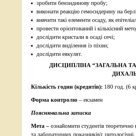
зробити бензидинову пробу;
виконати реакцію гемосидерину на берл
вивчити такі елементи осаду, як епітелі
провести орієнтований і кількісний мето
дослідити кристали в осаді сечі;
дослідити виділення із піхви;
дослідити еякулят.
ДИСЦИПЛІНА “ЗАГАЛЬНА Т
ДИХАЛЬ
Кількість годин (кредитів):
180 год. (6 
Форма контролю
– екзамен
Пояснювальна записка
Мета –
ознайомити студентів теоретично 
та лабораторних показників): цитологічні, 