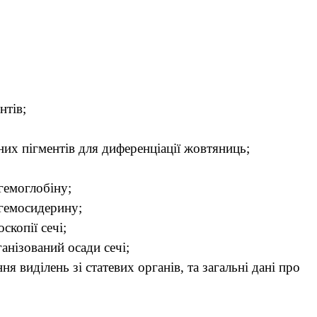
нтів;
их пігментів для диференціації жовтяниць;
 гемоглобіну;
 гемосидерину;
скопії сечі;
ганізований осади сечі;
я виділень зі статевих органів, та загальні дані про