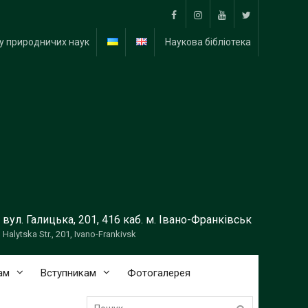
Facebook
Instagram
YouTube
Тwitter
у природничих наук
Наукова бібліотека
вул. Галицька, 201, 416 каб. м. Івано-Франківськ
Halytska Str., 201, Ivano-Frankivsk
ам
Вступникам
Фотогалерея
Пошук: