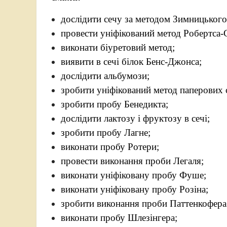
дослідити сечу за методом Зимницького
провести уніфікований метод Робертса-
виконати біуретовий метод;
виявити в сечі білок Бенс-Джонса;
дослідити альбумози;
зробити уніфікований метод паперових
зробити пробу Бенедикта;
дослідити лактозу і фруктозу в сечі;
зробити пробу Лагне;
виконати пробу Ротери;
провести виконання проби Легаля;
виконати уніфіковану пробу Фуше;
виконати уніфіковану пробу Розіна;
зробити виконання проби Паттенкофера
виконати пробу Шлезінгера;