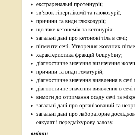
екстраренальні протеїнурії;
зв’язок гіперглікемії та глюкозурії;
причини та види глюкозурії;
що таке кетонемія та кетонурія;
загальні дані про кетонові тіла в сечі;
пігменти сечі. Утворення жовчних пігме
характеристика фракцій білірубіну;
діагностичне значення визначення жовчн
причини та види гематурій;
діагностичне значення виявлення в сечі
діагностичне значення виявлення в сечі
вимоги до отримання осаду сечі та мікро
загальні дані про організований та неор
загальні дані про лабораторне дослідженн
еякулят і передміхурову залозу.
вміти: