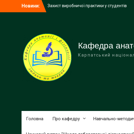
Перейти
Захист виробничої практики у студентів
Новини:
до
заочного відділення групи БЛД3-3ст
вмісту
Профоорієнтаційна зустріч з
випускниками 11 класу Івано-
Франківського спортивного ліцею Івано-
Франківської обласної ради
Кафедра анатом
Карпатський націона
Головна
Про кафедру
Навчально-методи