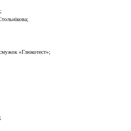
;
Стольнікова;
 смужок «Глюкотест»;
;