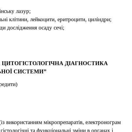
інську лазур;
альні клітини, лейкоцити, еритроцити, циліндри;
ди дослідження осаду сечі;
А ЦИТОГІСТОЛОГІЧНА ДІАГНОСТИКА
НОЇ СИСТЕМИ”
кредити)
(із використанням мікропрепаратів, електронограм
гістологічні та функціональні зміни в органах і