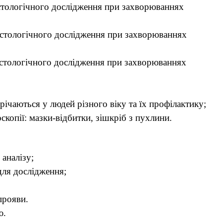
стологічного дослідження при захворюваннях
істологічного дослідження при захворюваннях
істологічного дослідження при захворюваннях
истеми;
річаються у людей різного віку та їх профілактику;
копії: мазки-відбитки, зішкріб з пухлини.
 аналізу;
для дослідження;
прояви.
ю.