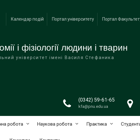
Календар подій
Портал університету
Портал Факультет
ії і фізіології людини і тварин
льний університет імені Василя Стефаника
(0342) 59-61-65
kfa@pnu.edu.ua
чна робота
Наукова робота
Практика
Студент